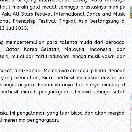
hasil meraih gold medal sehingga prestasinya mampu
ia All Stars Festival International Dance and Music
nal Friendship Festival Tingkat Asia berlangsung di
3 Juli 2025.
yang mempertemukan para talenta muda dari berbagai
na, Qatar, Korea Selatan, Malaysia, Indonesia, dan
ni, mulai dari tari tradisional hingga musik vokal dan
tingkat anak-anak. Membawakan lagu pilihan dengan
n yang mendalam, Kiara berhasil memukau dewan juri
ri berbagai negara. Penampilannya tak hanya mendapat
berhasil meraih penghargaan istimewa sebagai salah
sia. Ini pengalaman yang luar biasa dan akan menjadi
sai menerima penghargaan.