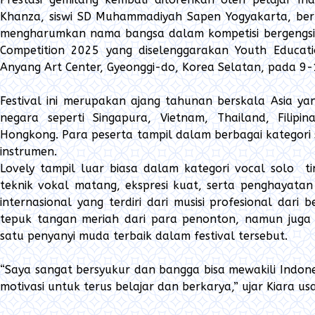
Khanza, siswi SD Muhammadiyah Sapen Yogyakarta, ber
mengharumkan nama bangsa dalam kompetisi bergengsi As
Competition 2025 yang diselenggarakan Youth Educatio
Anyang Art Center, Gyeonggi-do, Korea Selatan, pada 9-1
Festival ini merupakan ajang tahunan berskala Asia 
negara seperti Singapura, Vietnam, Thailand, Filipi
Hongkong. Para peserta tampil dalam berbagai kategori se
instrumen.
Lovely tampil luar biasa dalam kategori vocal solo 
teknik vokal matang, ekspresi kuat, serta penghayata
internasional yang terdiri dari musisi profesional da
tepuk tangan meriah dari para penonton, namun juga 
satu penyanyi muda terbaik dalam festival tersebut.
“Saya sangat bersyukur dan bangga bisa mewakili Indone
motivasi untuk terus belajar dan berkarya,” ujar Kiara u